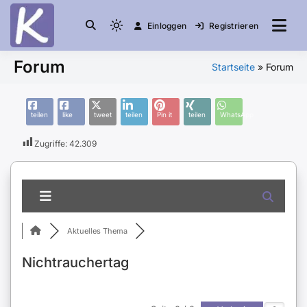
Einloggen
Registrieren
die Community
Knuddelesel.de
Forum
Startseite
»
Forum
teilen
like
tweet
teilen
Pin it
teilen
WhatsApp
Zugriffe:
42.309
Aktuelles Thema
Nichtrauchertag